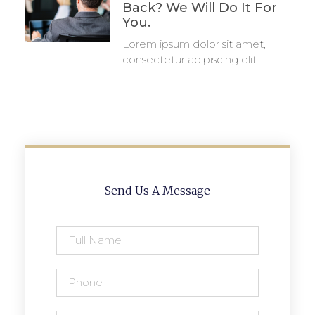
Back? We Will Do It For
You.
Lorem ipsum dolor sit amet,
consectetur adipiscing elit
Send Us A Message