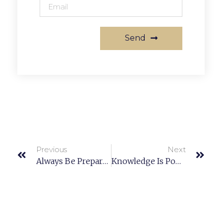
Send
Previous
Next
Always Be Prepared And Know What The Purpose Is.
Knowledge Is Power. Read Books To Get Smart.