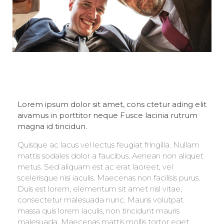
Lorem ipsum dolor sit amet, cons ctetur ading elit
aivamus in porttitor neque Fusce lacinia rutrum
magna id tincidun.
Quisque ac lacus vel lectus feugiat fringilla. Nullam
mattis sodales dolor a faucibus. Aenean non aliquet
metus. Sed aliquam est ac erat laoreet, vel
scelerisque nisi iaculis. Maecenas non facilisis purus.
Duis est lorem, elementum sit amet nisl vitae,
consectetur malesuada nunc. Mauris volutpat
massa quis lorem iaculis, non tincidunt mauris
malesuada. Maecenas mattis mollis tortor eget