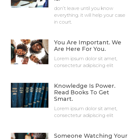
don’t leave until you know
everything. it will help your case
in court.
You Are Important. We
Are Here For You.
Lorem ipsum dolor sit amet,
consectetur adipiscing elit
Knowledge Is Power.
Read Books To Get
Smart.
Lorem ipsum dolor sit amet,
consectetur adipiscing elit
Someone Watching Your