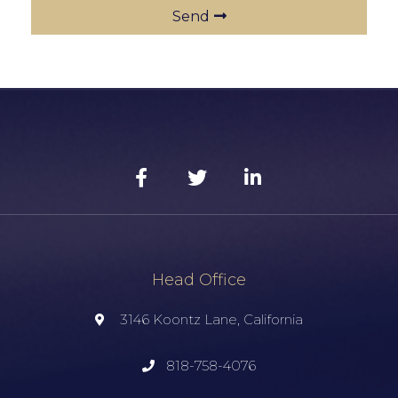
Send
Head Office
3146 Koontz Lane, California
818-758-4076