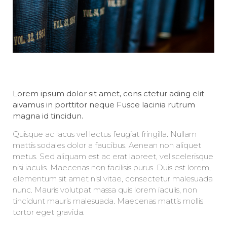
Lorem ipsum dolor sit amet, cons ctetur ading elit
aivamus in porttitor neque Fusce lacinia rutrum
magna id tincidun.
Quisque ac lacus vel lectus feugiat fringilla. Nullam
mattis sodales dolor a faucibus. Aenean non aliquet
metus. Sed aliquam est ac erat laoreet, vel scelerisque
nisi iaculis. Maecenas non facilisis purus. Duis est lorem,
elementum sit amet nisl vitae, consectetur malesuada
nunc. Mauris volutpat massa quis lorem iaculis, non
tincidunt mauris malesuada. Maecenas mattis mollis
tortor eget gravida.