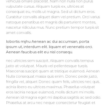
vehicula ornare placerat. Nam non nulla non purus
vulputate cursus. Aliquam turpis ex, ultrices at
consequat eu, mollis ut magna. Sed ut dictum eros.
Curabitur convallis aliquet diam vel pretium. Orci varius
natoque penatibus et magnis dis parturient montes,
nascetur ridiculus mus. Nunc pretium tempor turpis sit
amet convallis.
lobortis mijhu Aenean ac dui accumsan, porta
ipsum ut, interdum elit. liquam et venenatis orci.
Aenean faucibus elit eu nisl consequ.
nec ultricies sem suscipit. Aliquam convallis tempus
justo at volutpat. Mauris vel pellentesque turpis.
Maecenas suscipit quam at tristique euismod. Aenean
Nulla consequat massa quis enim. Donec pede justo,
fringilla vel, aliquet Donec quam felis, ultricies nec quis.
acinia libero eu ultrices maximus. Phasellus volutpat
eros lacinia neque euismod, mollis dictum mi mollis.
Aenean id magna eget mi dapibus sagittis ac sed odio.
Phasellus at arcu nec neque consectetur feugiat et