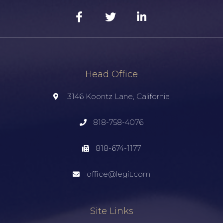
Head Office
3146 Koontz Lane, California
818-758-4076
818-674-1177
office@legit.com
Site Links